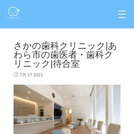
さかの歯科クリニック|あ
わら市の歯医者・歯科ク
リニック|待合室
7月 17 2021